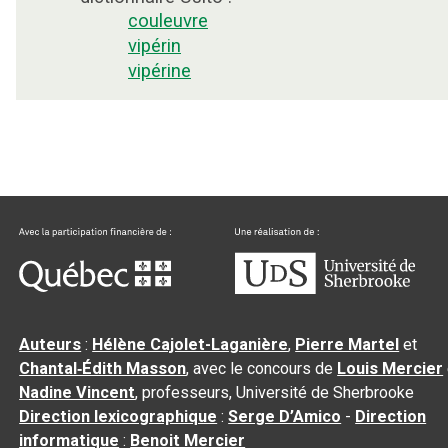
couleuvre
vipérin
vipérine
Auteurs
:
Hélène Cajolet-Laganière
,
Pierre Martel
et
Chantal‑Édith Masson
, avec le concours de
Louis Mercier
Nadine Vincent
, professeurs, Université de Sherbrooke
Direction lexicographique
:
Serge D’Amico
-
Direction
informatique
:
Benoit Mercier