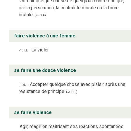
Obtenir quelque chose de quelqu’un contre son gré,
par la persuasion, la contrainte morale ou la force
brutale.
(
in
TLF
)
faire violence à une femme
vieilli
La violer.
se faire une douce violence
iron.
Accepter quelque chose avec plaisir après une
résistance de principe.
(
in
TLF
)
se faire violence
Agir, réagir en maîtrisant ses réactions spontanées.