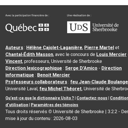
Auteurs
:
Hélène Cajolet-Laganière
,
Pierre Martel
et
Chantal‑Édith Masson
, avec le concours de
Louis Mercier
Vincent
, professeurs, Université de Sherbrooke
Direction lexicographique
:
Serge D’Amico
-
Direction
informatique
:
Benoit Mercier
Professeurs collaborateurs
:
feu Jean-Claude Boulange
Université Laval,
feu Michel Théoret
, Université de Sherbr
Qu’est-ce que le dictionnaire Usito ?
|
Contactez-nous
|
Conditio
d’utilisation
|
Paramètres des témoins
Tous droits réservés
©
Université de Sherbrooke |
3.2.2
- Der
mise à jour du contenu :
2026-08-03