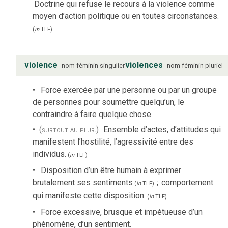
Doctrine qui refuse le recours à la violence comme
moyen d’action politique ou en toutes circonstances.
(
in
TLF
)
violence
violences
nom
féminin
singulier
nom
féminin
pluriel
Force exercée par une personne ou par un groupe
de personnes pour soumettre quelqu’un, le
contraindre à faire quelque chose.
(surtout au plur.)
Ensemble d’actes, d’attitudes qui
manifestent l’hostilité, l’agressivité entre des
individus.
(
in
TLF
)
Disposition d’un être humain à exprimer
brutalement ses sentiments
;
comportement
(
in
TLF
)
qui manifeste cette disposition.
(
in
TLF
)
Force excessive, brusque et impétueuse d’un
phénomène, d’un sentiment.