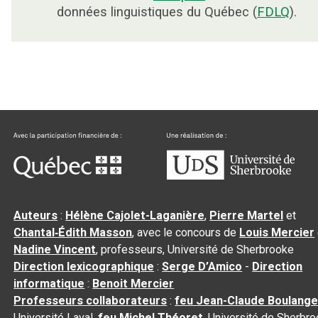
données linguistiques du Québec (
FDLQ
).
Auteurs
:
Hélène Cajolet-Laganière
,
Pierre Martel
et
Chantal‑Édith Masson
, avec le concours de
Louis Mercier
Nadine Vincent
, professeurs, Université de Sherbrooke
Direction lexicographique
:
Serge D’Amico
-
Direction
informatique
:
Benoit Mercier
Professeurs collaborateurs
:
feu Jean-Claude Boulange
Université Laval,
feu Michel Théoret
, Université de Sherbr