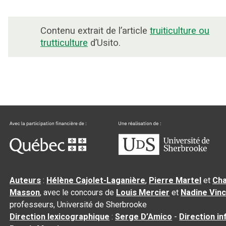
Contenu extrait de l’article
truiticulture ou
trutticulture
d’Usito.
Auteurs
:
Hélène Cajolet-Laganière
,
Pierre Martel
et
Cha
Masson
, avec le concours de
Louis Mercier
et
Nadine Vin
professeurs, Université de Sherbrooke
Direction lexicographique
:
Serge D’Amico
-
Direction i