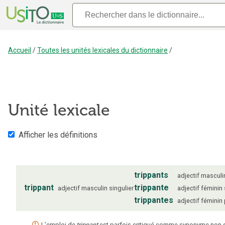
Accueil
/
Toutes les unités lexicales du dictionnaire
/
Unité lexicale
Afficher les définitions
trippants
adjectif
masculi
trippant
trippante
adjectif
masculin
singulier
adjectif
féminin
trippantes
adjectif
féminin
L’emploi de
trippant
est parfois critiqué comme synonyme non 