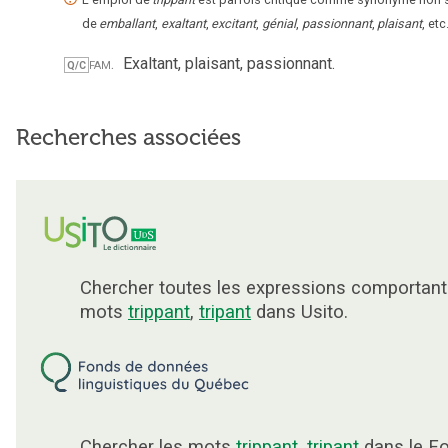
de
emballant
,
exaltant
,
excitant
,
génial
,
passionnant
,
plaisant
, etc
fam.
Exaltant, plaisant, passionnant.
Q/C
Recherches associées
Chercher toutes les expressions comportant
mots
trippant
,
tripant
dans Usito.
Chercher les mots
trippant
,
tripant
dans le F