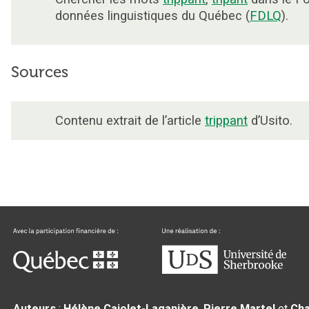
données linguistiques du Québec (
FDLQ
).
Sources
Contenu extrait de l’article
trippant
d’Usito.
Auteurs
:
Hélène Cajolet-Laganière
,
Pierre Martel
et
Cha