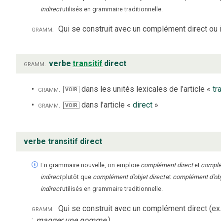
indirect
utilisés en grammaire traditionnelle.
gramm.
Qui se construit avec un complément direct ou i
gramm.
verbe
transitif
direct
gramm.
dans les unités lexicales de l’article «
tr
VOIR
gramm.
dans l’article «
direct
»
VOIR
verbe transitif direct
En grammaire nouvelle, on emploie
complément direct
et
compl
indirect
plutôt que
complément d'objet direct
et
complément d'ob
indirect
utilisés en grammaire traditionnelle.
gramm.
Qui se construit avec un complément direct (ex
:
manger une pomme
).