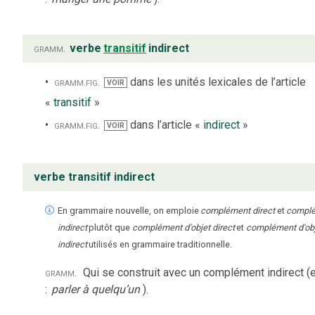
gramm.
verbe
transitif
indirect
gramm.
fig.
dans les unités lexicales de l’article
VOIR
«
transitif
»
gramm.
fig.
dans l’article «
indirect
»
VOIR
verbe transitif indirect
En grammaire nouvelle, on emploie
complément direct
et
compl
indirect
plutôt que
complément d'objet direct
et
complément d'ob
indirect
utilisés en grammaire traditionnelle.
gramm.
Qui se construit avec un complément indirect (e
:
parler à quelqu’un
).