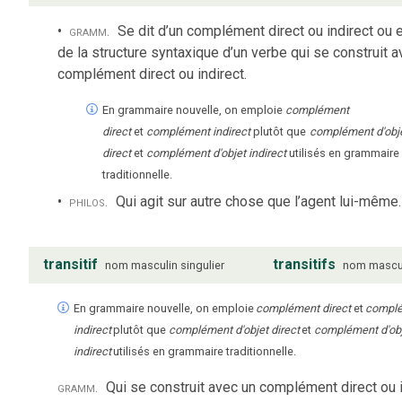
gramm.
Se dit d’un complément direct ou indirect ou 
de la structure syntaxique d’un verbe qui se construit a
complément direct ou indirect.
En grammaire nouvelle, on emploie
complément
direct
et
complément indirect
plutôt que
complément d'obj
direct
et
complément d'objet indirect
utilisés en grammaire
traditionnelle.
philos.
Qui agit sur autre chose que l’agent lui-même.
transitif
transitifs
nom
masculin
singulier
nom
mascu
En grammaire nouvelle, on emploie
complément direct
et
compl
indirect
plutôt que
complément d'objet direct
et
complément d'ob
indirect
utilisés en grammaire traditionnelle.
gramm.
Qui se construit avec un complément direct ou i