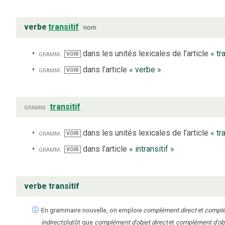
verbe
transitif
nom
gramm.
dans les unités lexicales de l’article «
tr
VOIR
gramm.
dans l’article «
verbe
»
VOIR
gramm.
transitif
gramm.
dans les unités lexicales de l’article «
tr
VOIR
gramm.
dans l’article «
intransitif
»
VOIR
verbe transitif
En grammaire nouvelle, on emploie
complément direct
et
compl
indirect
plutôt que
complément d'objet direct
et
complément d'ob