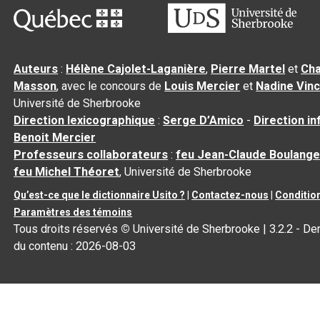
Auteurs
:
Hélène Cajolet-Laganière
,
Pierre Martel
et
Cha
Masson
, avec le concours de
Louis Mercier
et
Nadine Vin
Université de Sherbrooke
Direction lexicographique
:
Serge D’Amico
-
Direction i
Benoit Mercier
Professeurs collaborateurs
:
feu Jean-Claude Boulange
feu Michel Théoret
, Université de Sherbrooke
Qu’est-ce que le dictionnaire Usito ?
|
Contactez-nous
|
Condition
Paramètres des témoins
Tous droits réservés
©
Université de Sherbrooke |
3.2.2
- Der
du contenu :
2026-08-03