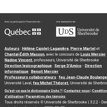
Auteurs
:
Hélène Cajolet-Laganière
,
Pierre Martel
et
Chantal‑Édith Masson
, avec le concours de
Louis Mercier
Nadine Vincent
, professeurs, Université de Sherbrooke
Direction lexicographique
:
Serge D’Amico
-
Direction
informatique
:
Benoit Mercier
Professeurs collaborateurs
:
feu Jean-Claude Boulange
Université Laval,
feu Michel Théoret
, Université de Sherbr
Qu’est-ce que le dictionnaire Usito ?
|
Contactez-nous
|
Conditio
d’utilisation
|
Paramètres des témoins
Tous droits réservés
©
Université de Sherbrooke |
3.2.2
- Der