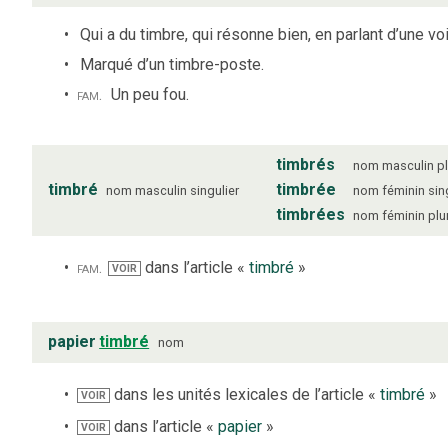
Qui a du timbre, qui résonne bien, en parlant d’une voi
Marqué d’un timbre-poste.
fam.
Un peu fou.
timbrés
nom
masculin
pl
timbré
timbrée
nom
masculin
singulier
nom
féminin
sin
timbrées
nom
féminin
plu
fam.
dans l’article «
timbré
»
VOIR
papier
timbré
nom
dans les unités lexicales de l’article «
timbré
»
VOIR
dans l’article «
papier
»
VOIR