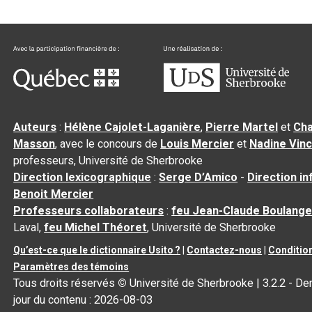
Auteurs
:
Hélène Cajolet-Laganière
,
Pierre Martel
et
Cha
Masson
, avec le concours de
Louis Mercier
et
Nadine Vin
professeurs, Université de Sherbrooke
Direction lexicographique
:
Serge D’Amico
-
Direction i
Benoit Mercier
Professeurs collaborateurs
:
feu Jean-Claude Boulange
Laval,
feu Michel Théoret
, Université de Sherbrooke
Qu’est-ce que le dictionnaire Usito ?
|
Contactez-nous
|
Condition
Paramètres des témoins
Tous droits réservés
©
Université de Sherbrooke |
3.2.2
- Der
jour du contenu :
2026-08-03