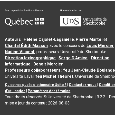
Auteurs
:
Hélène Cajolet-Laganière
,
Pierre Martel
et
Chantal‑Édith Masson
, avec le concours de
Louis Mercier
Nadine Vincent
, professeurs, Université de Sherbrooke
Direction lexicographique
:
Serge D’Amico
-
Direction
informatique
:
Benoit Mercier
Professeurs collaborateurs
:
feu Jean-Claude Boulange
Université Laval,
feu Michel Théoret
, Université de Sherbr
Qu’est-ce que le dictionnaire Usito ?
|
Contactez-nous
|
Conditio
d’utilisation
|
Paramètres des témoins
Tous droits réservés
©
Université de Sherbrooke |
3.2.2
- Der
mise à jour du contenu :
2026-08-03