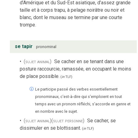
d’Amérique et du Sud-Est asiatique, d’assez grande
taille et à corps trapu, à pelage noirâtre ou noir et
blanc, dont le museau se termine par une courte
trompe.
se tapir
pronominal
(sujet animal)
Se cacher en se tenant dans une
posture raccourcie, ramassée, en occupant le moins
de place possible.
(
in
TLF
)
Le participe passé des verbes essentiellement
pronominaux, c'est-à-dire qui s'emploient en tout
temps avec un pronom réfléchi, s'accorde en genre et
en nombre avec le sujet.
(sujet animal)
(sujet personne)
Se cacher, se
dissimuler en se blottissant.
(
in
TLF
)