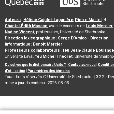
Auteurs
:
Hélène Cajolet-Laganière
,
Pierre Martel
et
Chantal‑Édith Masson
, avec le concours de
Louis Mercier
Nadine Vincent
, professeurs, Université de Sherbrooke
Direction lexicographique
:
Serge D’Amico
-
Direction
informatique
:
Benoit Mercier
Professeurs collaborateurs
:
feu Jean-Claude Boulange
Université Laval,
feu Michel Théoret
, Université de Sherbr
Qu’est-ce que le dictionnaire Usito ?
|
Contactez-nous
|
Conditio
d’utilisation
|
Paramètres des témoins
Tous droits réservés
©
Université de Sherbrooke |
3.2.2
- Der
mise à jour du contenu :
2026-08-03