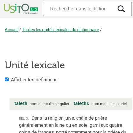
Accueil
/
Toutes les unités lexicales du dictionnaire
/
Unité lexicale
Afficher les définitions
taleth
taleths
nom
masculin
singulier
nom
masculin
pluriel
relig.
Dans la religion juive, châle de prière
généralement en laine ou en soie, garni aux quatre
coins de franges, porté notamment pour la prière du