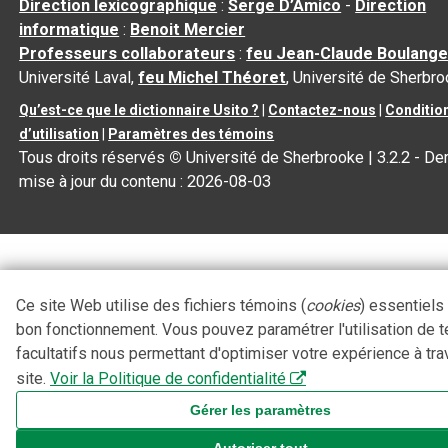
Direction lexicographique
:
Serge D’Amico
-
Direction
informatique
:
Benoit Mercier
Professeurs collaborateurs
:
feu Jean-Claude Boulange
Université Laval,
feu Michel Théoret
, Université de Sherbr
Qu’est-ce que le dictionnaire Usito ?
|
Contactez-nous
|
Conditio
d’utilisation
|
Paramètres des témoins
Tous droits réservés
©
Université de Sherbrooke |
3.2.2
- Der
mise à jour du contenu :
2026-08-03
Ce site Web utilise des fichiers témoins (
cookies
) essentiels
bon fonctionnement. Vous pouvez paramétrer l'utilisation de 
facultatifs nous permettant d'optimiser votre expérience à tra
site.
Voir la Politique de confidentialité
Gérer les paramètres