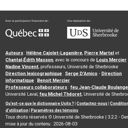
Auteurs
:
Hélène Cajolet-Laganière
,
Pierre Martel
et
Chantal‑Édith Masson
, avec le concours de
Louis Mercier
Nadine Vincent
, professeurs, Université de Sherbrooke
Direction lexicographique
:
Serge D’Amico
-
Direction
informatique
:
Benoit Mercier
Professeurs collaborateurs
:
feu Jean-Claude Boulange
Université Laval,
feu Michel Théoret
, Université de Sherbr
Qu’est-ce que le dictionnaire Usito ?
|
Contactez-nous
|
Conditio
d’utilisation
|
Paramètres des témoins
Tous droits réservés
©
Université de Sherbrooke |
3.2.2
- Der
mise à jour du contenu :
2026-08-03