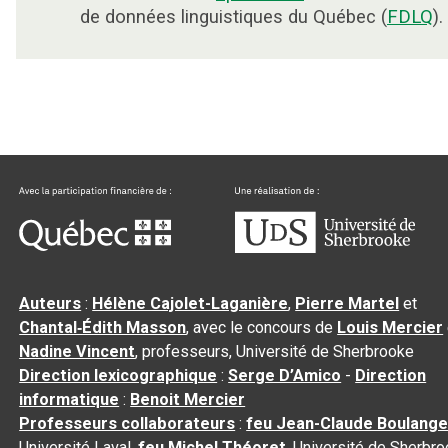
de données linguistiques du Québec (
FDLQ
).
Auteurs
:
Hélène Cajolet-Laganière
,
Pierre Martel
et
Chantal‑Édith Masson
, avec le concours de
Louis Mercier
Nadine Vincent
, professeurs, Université de Sherbrooke
Direction lexicographique
:
Serge D’Amico
-
Direction
informatique
:
Benoit Mercier
Professeurs collaborateurs
:
feu Jean-Claude Boulange
Université Laval,
feu Michel Théoret
, Université de Sherbr