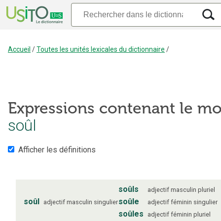
Accueil
/
Toutes les unités lexicales du dictionnaire
/
Expressions contenant le mo
soûl
Afficher les définitions
soûls
adjectif
masculin
pluriel
soûl
soûle
adjectif
masculin
singulier
adjectif
féminin
singulier
soûles
adjectif
féminin
pluriel