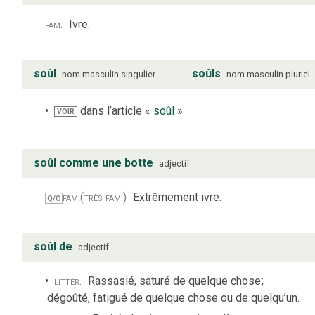
fam.
Ivre.
soûl
soûls
nom
masculin
singulier
nom
masculin
pluriel
dans l’article «
soûl
»
VOIR
soûl comme une botte
adjectif
fam.
(très fam.)
Extrêmement ivre.
Q/C
soûl de
adjectif
littér.
Rassasié, saturé de quelque chose
;
dégoûté, fatigué de quelque chose ou de quelqu’un.