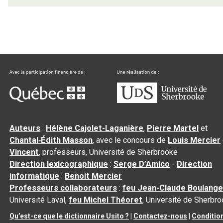
Auteurs
:
Hélène Cajolet-Laganière
,
Pierre Martel
et
Chantal‑Édith Masson
, avec le concours de
Louis Mercier
Vincent
, professeurs, Université de Sherbrooke
Direction lexicographique
:
Serge D’Amico
-
Direction
informatique
:
Benoit Mercier
Professeurs collaborateurs
:
feu Jean-Claude Boulange
Université Laval,
feu Michel Théoret
, Université de Sherbr
Qu’est-ce que le dictionnaire Usito ?
|
Contactez-nous
|
Conditio