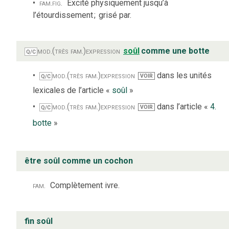
fam.
fig.
Excité physiquement jusqu’à
l’étourdissement
;
grisé par.
mod.
(très fam.)
expression
soûl
comme une botte
Q/C
mod.
(très fam.)
expression
dans les unités
VOIR
Q/C
lexicales de l’article «
soûl
»
mod.
(très fam.)
expression
dans l’article «
4.
VOIR
Q/C
botte
»
être soûl comme un cochon
fam.
Complètement ivre.
fin soûl