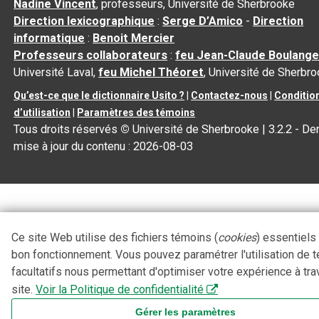
Nadine Vincent
, professeurs, Université de Sherbrooke
Direction lexicographique
:
Serge D’Amico
-
Direction
informatique
:
Benoit Mercier
Professeurs collaborateurs
:
feu Jean-Claude Boulange
Université Laval,
feu Michel Théoret
, Université de Sherbr
Qu’est-ce que le dictionnaire Usito ?
|
Contactez-nous
|
Conditio
d’utilisation
|
Paramètres des témoins
Tous droits réservés
©
Université de Sherbrooke |
3.2.2
- Der
mise à jour du contenu :
2026-08-03
Ce site Web utilise des fichiers témoins (
cookies
) essentiels
bon fonctionnement. Vous pouvez paramétrer l'utilisation de 
facultatifs nous permettant d'optimiser votre expérience à tra
site.
Voir la Politique de confidentialité
Gérer les paramètres