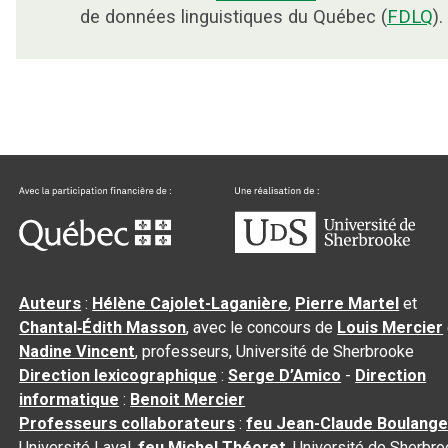
de données linguistiques du Québec (
FDLQ
).
Auteurs
:
Hélène Cajolet-Laganière
,
Pierre Martel
et
Chantal‑Édith Masson
, avec le concours de
Louis Mercier
Nadine Vincent
, professeurs, Université de Sherbrooke
Direction lexicographique
:
Serge D’Amico
-
Direction
informatique
:
Benoit Mercier
Professeurs collaborateurs
:
feu Jean-Claude Boulange
Université Laval,
feu Michel Théoret
, Université de Sherbr