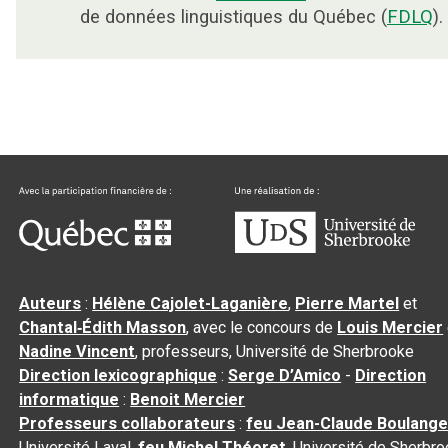
de données linguistiques du Québec (
FDLQ
).
Auteurs
:
Hélène Cajolet-Laganière
,
Pierre Martel
et
Chantal‑Édith Masson
, avec le concours de
Louis Mercier
Nadine Vincent
, professeurs, Université de Sherbrooke
Direction lexicographique
:
Serge D’Amico
-
Direction
informatique
:
Benoit Mercier
Professeurs collaborateurs
:
feu Jean-Claude Boulange
Université Laval,
feu Michel Théoret
, Université de Sherbr