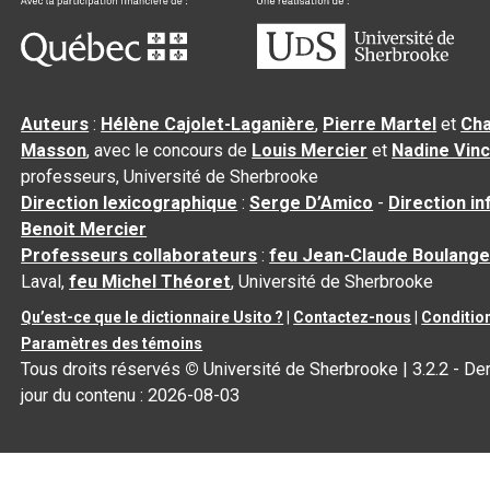
Auteurs
:
Hélène Cajolet-Laganière
,
Pierre Martel
et
Cha
Masson
, avec le concours de
Louis Mercier
et
Nadine Vin
professeurs, Université de Sherbrooke
Direction lexicographique
:
Serge D’Amico
-
Direction i
Benoit Mercier
Professeurs collaborateurs
:
feu Jean-Claude Boulange
Laval,
feu Michel Théoret
, Université de Sherbrooke
Qu’est-ce que le dictionnaire Usito ?
|
Contactez-nous
|
Condition
Paramètres des témoins
Tous droits réservés
©
Université de Sherbrooke |
3.2.2
- Der
jour du contenu :
2026-08-03