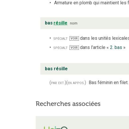
Armature en plomb qui maintient les f
bas
résille
nom
spécialt
dans les unités lexicales
VOIR
spécialt
dans l’article «
2. bas
»
VOIR
bas résille
(par ext.)
(en appos.)
Bas féminin en filet.
Recherches associées