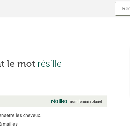
résille
nt le mot
résilles
nom
féminin
pluriel
 enserre les cheveux.
 mailles.