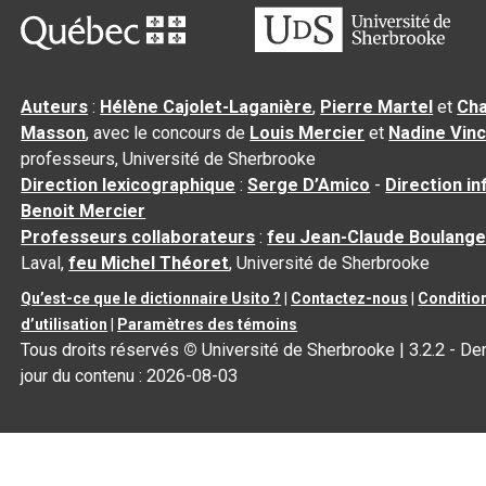
Auteurs
:
Hélène Cajolet-Laganière
,
Pierre Martel
et
Cha
Masson
, avec le concours de
Louis Mercier
et
Nadine Vin
professeurs, Université de Sherbrooke
Direction lexicographique
:
Serge D’Amico
-
Direction i
Benoit Mercier
Professeurs collaborateurs
:
feu Jean-Claude Boulange
Laval,
feu Michel Théoret
, Université de Sherbrooke
Qu’est-ce que le dictionnaire Usito ?
|
Contactez-nous
|
Conditio
d’utilisation
|
Paramètres des témoins
Tous droits réservés
©
Université de Sherbrooke |
3.2.2
- Der
jour du contenu :
2026-08-03