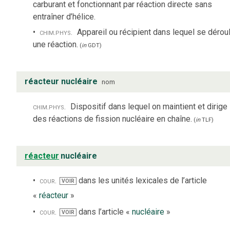
carburant et fonctionnant par réaction directe sans
entraîner d’hélice.
chim.
phys.
Appareil ou récipient dans lequel se dérou
une réaction.
(
in
GDT
)
réacteur nucléaire
nom
chim.
phys.
Dispositif dans lequel on maintient et dirige
des réactions de fission nucléaire en chaîne.
(
in
TLF
)
réacteur
nucléaire
cour.
dans les unités lexicales de l’article
VOIR
«
réacteur
»
cour.
dans l’article «
nucléaire
»
VOIR