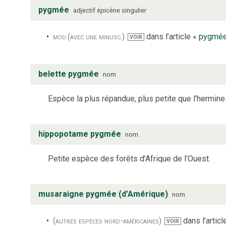
pygmée
adjectif
épicène
singulier
mod.
(avec une minusc.)
dans l’article «
pygmé
VOIR
belette pygmée
nom
Espèce la plus répandue, plus petite que l’hermine
hippopotame pygmée
nom
Petite espèce des forêts d’Afrique de l’Ouest.
musaraigne pygmée (d’Amérique)
nom
(autres espèces nord-américaines)
dans l’articl
VOIR