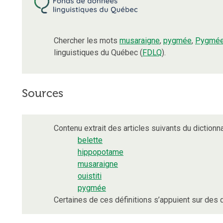
Chercher les mots
musaraigne
,
pygmée
,
Pygmé
linguistiques du Québec (
FDLQ
).
Sources
Contenu extrait des articles suivants du dictionna
belette
hippopotame
musaraigne
ouistiti
pygmée
Certaines de ces définitions s’appuient sur de