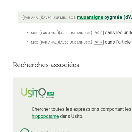
(par anal.)
(avec une minusc.)
musaraigne
pygmée (d’
mod.
(par anal.)
(avec une minusc.)
dans les unité
VOIR
mod.
(par anal.)
(avec une minusc.)
dans l’article
VOIR
Recherches associées
Chercher toutes les expressions comportant le
hippopotame
dans Usito.