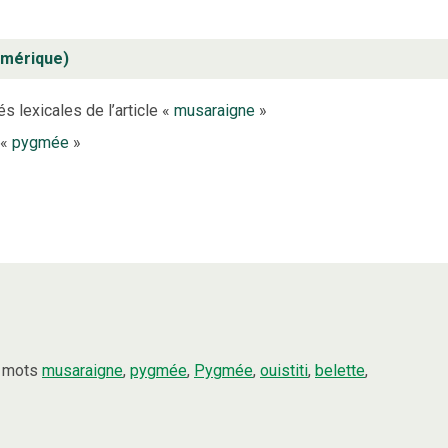
Amérique)
s lexicales de l’article «
musaraigne
»
 «
pygmée
»
s mots
musaraigne
,
pygmée
,
Pygmée
,
ouistiti
,
belette
,