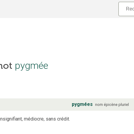
 mot
pygmée
pygmées
nom
épicène
pluriel
insignifiant, médiocre, sans crédit.