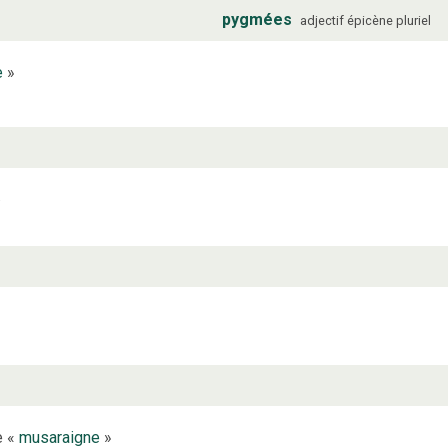
pygmées
adjectif
épicène
pluriel
e
»
.
e «
musaraigne
»