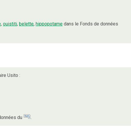
e
,
ouistiti
,
belette
,
hippopotame
dans le Fonds de données
ire Usito :
s données du
.