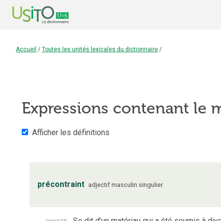
Accueil
/
Toutes les unités lexicales du dictionnaire
/
Expressions contenant le
Afficher les définitions
précontraint
adjectif
masculin
singulier
constr.
Se dit d’un matériau qui a été soumis à dive