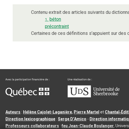
Contenu extrait des articles suivants du dictionna
béton
1.
précontraint
Certaines de ces définitions s’appuient sur de
Auteurs
:
Hélène Cajolet-Laganière
,
Pierre Martel
et
Chantal‑Édi
Direction lexicographique
:
Serge D’Amico
-
Direction informati
Professeurs collaborateurs
:
feu Jean-Claude Boulanger
, Univers