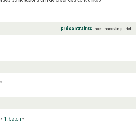
précontraints
nom
masculin
pluriel
n.
 «
1. béton
»