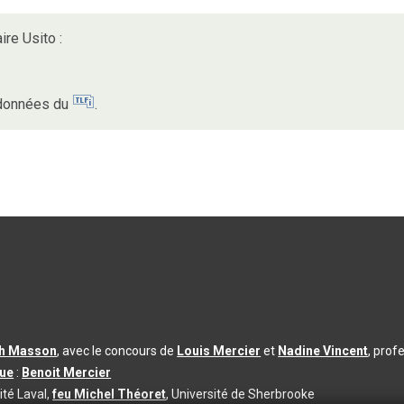
ire Usito :
s données du
.
th Masson
, avec le concours de
Louis Mercier
et
Nadine Vincent
, prof
que
:
Benoit Mercier
ité Laval,
feu Michel Théoret
, Université de Sherbrooke