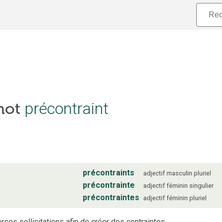
 mot
précontraint
précontraints
adjectif
masculin
pluriel
précontrainte
adjectif
féminin
singulier
précontraintes
adjectif
féminin
pluriel
rses sollicitations afin de créer des contraintes