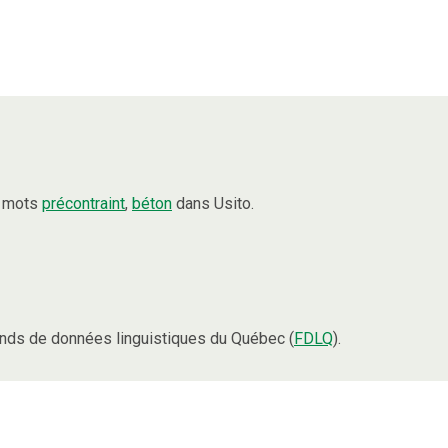
s mots
précontraint
,
béton
dans Usito.
nds de données linguistiques du Québec (
FDLQ
).