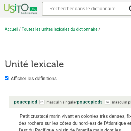
Accueil
/
Toutes les unités lexicales du dictionnaire
/
Unité lexicale
Afficher les définitions
poucepied
poucepieds
masculin
singulier
masculin
pl
ro
ro
Petit crustacé marin vivant en colonies très denses, fi
des rochers sur les côtes du nord-est de l’Atlantique e
l’est du Pacifique, voisin de l’anatife mais dont les