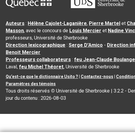
Auteurs
:
Hélène Cajolet-Laganière
,
Pierre Martel
et
Cha
Masson
, avec le concours de
Louis Mercier
et
Nadine Vin
professeurs, Université de Sherbrooke
Direction lexicographique
:
Serge D’Amico
-
Direction i
Benoit Mercier
Professeurs collaborateurs
:
feu Jean-Claude Boulange
Laval,
feu Michel Théoret
, Université de Sherbrooke
Qu’est-ce que le dictionnaire Usito ?
|
Contactez-nous
|
Condition
Paramètres des témoins
Tous droits réservés
©
Université de Sherbrooke |
3.2.2
- Der
jour du contenu :
2026-08-03