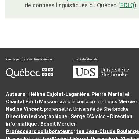
de données linguistiques du Québec (
FDLQ
).
Auteurs
:
Hélène Cajolet-Laganière
,
Pierre Martel
et
Chantal‑Édith Masson
, avec le concours de
Louis Mercier
Nadine Vincent
, professeurs, Université de Sherbrooke
Direction lexicographique
:
Serge D’Amico
-
Direction
informatique
:
Benoit Mercier
Professeurs collaborateurs
:
feu Jean-Claude Boulange
Université Laval,
feu Michel Théoret
, Université de Sherbr