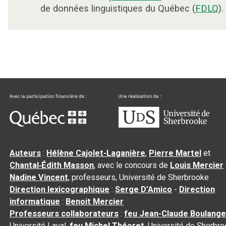
de données linguistiques du Québec (
FDLQ
).
Auteurs
:
Hélène Cajolet-Laganière
,
Pierre Martel
et
Chantal‑Édith Masson
, avec le concours de
Louis Mercier
Nadine Vincent
, professeurs, Université de Sherbrooke
Direction lexicographique
:
Serge D’Amico
-
Direction
informatique
:
Benoit Mercier
Professeurs collaborateurs
:
feu Jean-Claude Boulange
Université Laval,
feu Michel Théoret
, Université de Sherbr