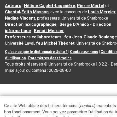
Auteurs
:
Hélène Cajolet-Laganière
,
Pierre Martel
et
Chantal‑Édith Masson
, avec le concours de
Louis Mercier
Nadine Vincent
, professeurs, Université de Sherbrooke
Direction lexicographique
:
Serge D’Amico
-
Direction
informatique
:
Benoit Mercier
Professeurs collaborateurs
:
feu Jean-Claude Boulange
Université Laval,
feu Michel Théoret
, Université de Sherbr
Qu’est-ce que le dictionnaire Usito ?
|
Contactez-nous
|
Conditio
d’utilisation
|
Paramètres des témoins
Tous droits réservés
©
Université de Sherbrooke |
3.2.2
- Der
mise à jour du contenu :
2026-08-03
Ce site Web utilise des fichiers témoins (
cookies
) essentiels
bon fonctionnement. Vous pouvez paramétrer l'utilisation de 