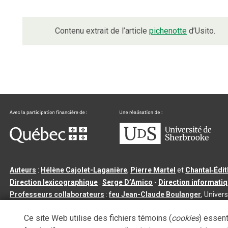
Contenu extrait de l’article
pichenotte
d’Usito.
Auteurs
:
Hélène Cajolet-Laganière
,
Pierre Martel
et
Chantal‑Édi
Direction lexicographique
:
Serge D’Amico
-
Direction informati
Professeurs collaborateurs
:
feu Jean-Claude Boulanger
, Univers
Qu’est-ce que le dictionnaire Usito ?
|
Contactez-nous
|
Condition
Ce site Web utilise des fichiers témoins (
cookies
) essent
Tous droits réservés
©
Université de Sherbrooke |
3.2.2
- Dernière mi