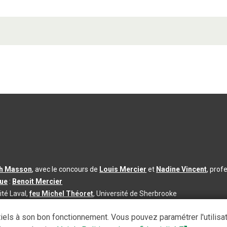
th Masson
, avec le concours de
Louis Mercier
et
Nadine Vincent
, prof
que
:
Benoit Mercier
ité Laval,
feu Michel Théoret
, Université de Sherbrooke
s d’utilisation
|
Paramètres des témoins
iels à son bon fonctionnement. Vous pouvez paramétrer l'utilisa
se à jour du contenu :
2026-08-03