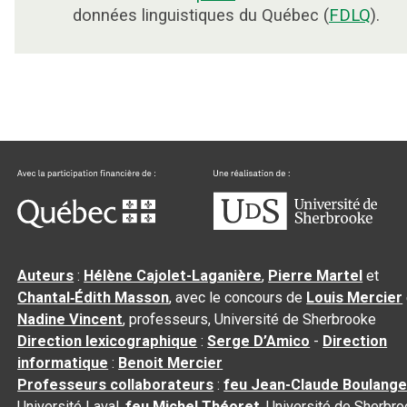
données linguistiques du Québec (
FDLQ
).
Auteurs
:
Hélène Cajolet-Laganière
,
Pierre Martel
et
Chantal‑Édith Masson
, avec le concours de
Louis Mercier
Nadine Vincent
, professeurs, Université de Sherbrooke
Direction lexicographique
:
Serge D’Amico
-
Direction
informatique
:
Benoit Mercier
Professeurs collaborateurs
:
feu Jean-Claude Boulange
Université Laval,
feu Michel Théoret
, Université de Sherbr