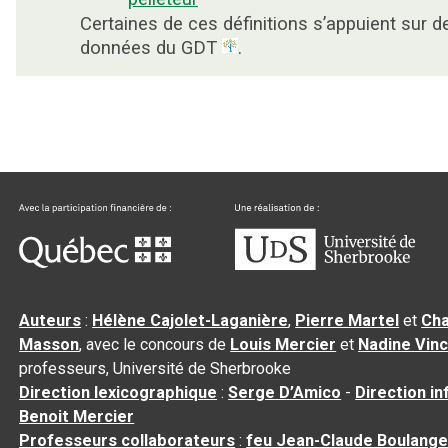
Certaines de ces définitions s’appuient sur d
données du GDT
.
Auteurs
:
Hélène Cajolet-Laganière
,
Pierre Martel
et
Cha
Masson
, avec le concours de
Louis Mercier
et
Nadine Vin
professeurs, Université de Sherbrooke
Direction lexicographique
:
Serge D’Amico
-
Direction i
Benoit Mercier
Professeurs collaborateurs
:
feu Jean-Claude Boulange