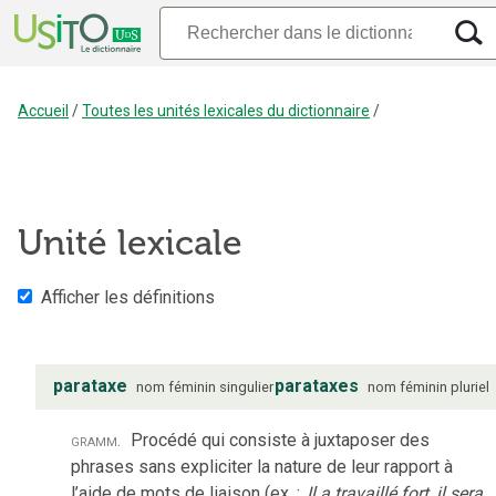
Accueil
/
Toutes les unités lexicales du dictionnaire
/
Unité lexicale
Afficher les définitions
parataxe
parataxes
nom
féminin
singulier
nom
féminin
pluriel
gramm.
Procédé qui consiste à juxtaposer des
phrases sans expliciter la nature de leur rapport à
l’aide de mots de liaison (ex. :
Il a travaillé fort, il sera