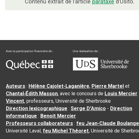
Contenu extrait de l’article
parataxe
d’Usito.
Auteurs
:
Hélène Cajolet-Laganière
,
Pierre Martel
et
Chantal‑Édith Masson
, avec le concours de
Louis Mercier
Vincent
, professeurs, Université de Sherbrooke
Direction lexicographique
:
Serge D’Amico
-
Direction
informatique
:
Benoit Mercier
Professeurs collaborateurs
:
feu Jean-Claude Boulange
Université Laval,
feu Michel Théoret
, Université de Sherbr