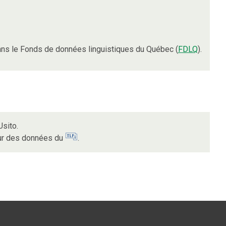
ns le Fonds de données linguistiques du Québec (
FDLQ
).
Usito.
sur des données du
.