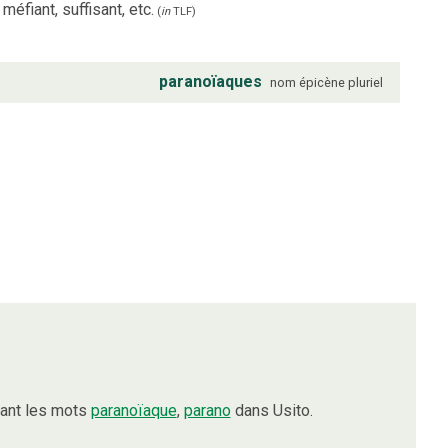
éfiant, suffisant, etc.
(
in
TLF
)
paranoïaques
nom
épicène
pluriel
tant les mots
paranoïaque
,
parano
dans Usito.