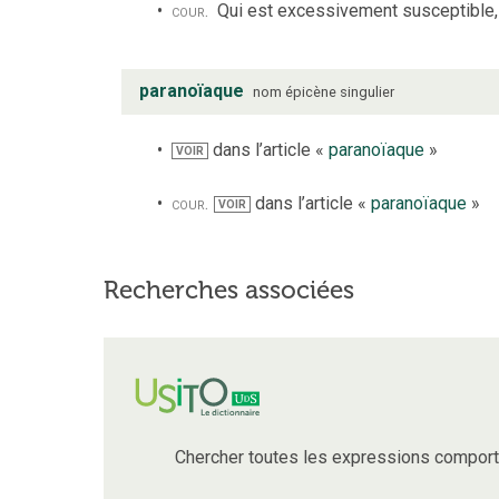
cour.
Qui est excessivement susceptible, m
paranoïaque
nom
épicène
singulier
dans l’article «
paranoïaque
»
VOIR
cour.
dans l’article «
paranoïaque
»
VOIR
Recherches associées
Chercher toutes les expressions compor