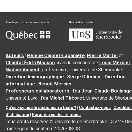
Auteurs
:
Hélène Cajolet-Laganière
,
Pierre Martel
et
Chantal‑Édith Masson
, avec le concours de
Louis Mercier
Nadine Vincent
, professeurs, Université de Sherbrooke
Direction lexicographique
:
Serge D’Amico
-
Direction
informatique
:
Benoit Mercier
Professeurs collaborateurs
:
feu Jean-Claude Boulange
Université Laval,
feu Michel Théoret
, Université de Sherbr
Qu’est-ce que le dictionnaire Usito ?
|
Contactez-nous
|
Conditio
d’utilisation
|
Paramètres des témoins
Tous droits réservés
©
Université de Sherbrooke |
3.2.2
- Der
mise à jour du contenu :
2026-08-03