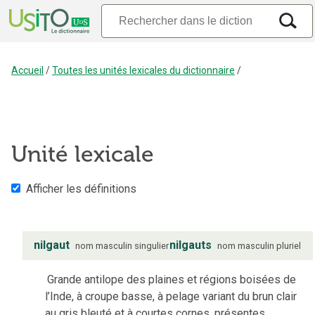
Accueil
/
Toutes les unités lexicales du dictionnaire
/
Unité lexicale
Afficher les définitions
nilgaut
nilgauts
nom
masculin
singulier
nom
masculin
pluriel
Grande antilope des plaines et régions boisées de
l’Inde, à croupe basse, à pelage variant du brun clair
au gris bleuté et à courtes cornes, présentes