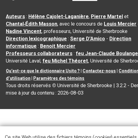
Auteurs
:
Hélène Cajolet-Laganière
,
Pierre Martel
et
Chantal‑Édith Masson
, avec le concours de
Louis Mercier
Nadine Vincent
, professeurs, Université de Sherbrooke
Direction lexicographique
:
Serge D’Amico
-
Direction
informatique
:
Benoit Mercier
Professeurs collaborateurs
:
feu Jean-Claude Boulange
Université Laval,
feu Michel Théoret
, Université de Sherbr
Qu’est-ce que le dictionnaire Usito ?
|
Contactez-nous
|
Conditio
d’utilisation
|
Paramètres des témoins
Tous droits réservés
©
Université de Sherbrooke |
3.2.2
- Der
mise à jour du contenu :
2026-08-03
Ce site Web utilise des fichiers témoins (
cookies
) essentiels