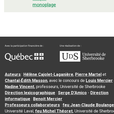
monoplage
Auteurs
:
Hélène Cajolet-Laganière
,
Pierre Martel
et
Chantal‑Édith Masson
, avec le concours de
Louis Mercier
Nadine Vincent
, professeurs, Université de Sherbrooke
Direction lexicographique
:
Serge D’Amico
-
Direction
informatique
:
Benoit Mercier
Professeurs collaborateurs
:
feu Jean-Claude Boulange
Université Laval,
feu Michel Théoret
, Université de Sherbr