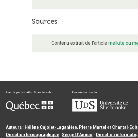
Sources
Contenu extrait de l’article
melkite ou me
Auteurs
:
Hélène Cajolet-Laganière
,
Pierre Martel
et
Chantal‑Édi
Direction lexicographique
:
Serge D’Amico
-
Direction informati