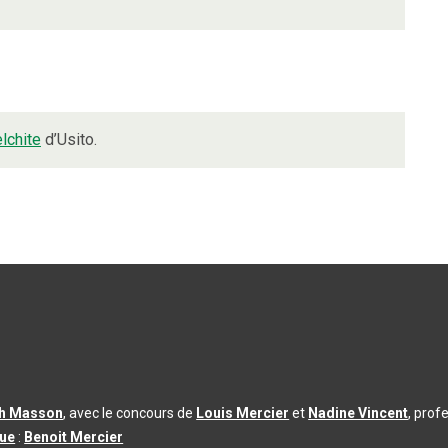
lchite
d’Usito.
th Masson
, avec le concours de
Louis Mercier
et
Nadine Vincent
, prof
que
:
Benoit Mercier