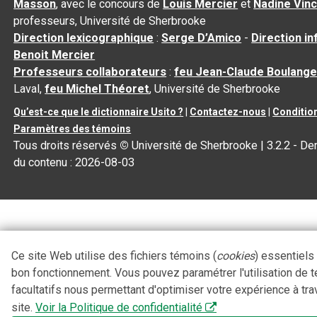
Masson
, avec le concours de
Louis Mercier
et
Nadine Vin
professeurs, Université de Sherbrooke
Direction lexicographique
:
Serge D’Amico
-
Direction i
Benoit Mercier
Professeurs collaborateurs
:
feu Jean-Claude Boulange
Laval,
feu Michel Théoret
, Université de Sherbrooke
Qu’est-ce que le dictionnaire Usito ?
|
Contactez-nous
|
Condition
Paramètres des témoins
Tous droits réservés
©
Université de Sherbrooke |
3.2.2
- Der
du contenu :
2026-08-03
Ce site Web utilise des fichiers témoins (
cookies
) essentiels
bon fonctionnement. Vous pouvez paramétrer l'utilisation de 
facultatifs nous permettant d'optimiser votre expérience à tra
site.
Voir la Politique de confidentialité