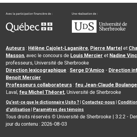
Auteurs
:
Hélène Cajolet-Laganière
,
Pierre Martel
et
Cha
Masson
, avec le concours de
Louis Mercier
et
Nadine Vin
professeurs, Université de Sherbrooke
Direction lexicographique
:
Serge D’Amico
-
Direction i
Benoit Mercier
Professeurs collaborateurs
:
feu Jean-Claude Boulange
Laval,
feu Michel Théoret
, Université de Sherbrooke
Qu’est-ce que le dictionnaire Usito ?
|
Contactez-nous
|
Conditio
d’utilisation
|
Paramètres des témoins
Tous droits réservés
©
Université de Sherbrooke |
3.2.2
- Der
jour du contenu :
2026-08-03