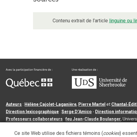
Contenu extrait de l’article
linguine ou li
Auteurs
:
Hélène Cajolet-Laganière
,
Pierre Martel
et
Chantal‑Édi
Direction lexicographique
:
Serge D’Amico
-
Direction informati
Professeurs collaborateurs
:
feu Jean-Claude Boulanger
, Univers
Qu’est-ce que le dictionnaire Usito ?
|
Contactez-nous
|
Condition
Ce site Web utilise des fichiers témoins (
cookies
) essent
Tous droits réservés
©
Université de Sherbrooke |
3.2.2
- Dernière mi