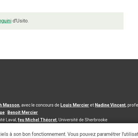
nguini
d’Usito.
th Masson
, avec le concours de
Louis Mercier
et
Nadine Vincent
, prof
que
:
Benoit Mercier
ité Laval,
feu Michel Théoret
, Université de Sherbrooke
s d’utilisation
|
Paramètres des témoins
iels à son bon fonctionnement. Vous pouvez paramétrer l'utilisa
se à jour du contenu :
2026-08-03