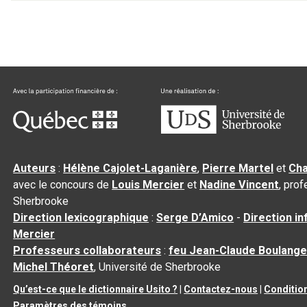
Auteurs
:
Hélène Cajolet-Laganière
,
Pierre Martel
et
Cha
avec le concours de
Louis Mercier
et
Nadine Vincent
, pro
Sherbrooke
Direction lexicographique
:
Serge D’Amico
-
Direction i
Mercier
Professeurs collaborateurs
:
feu Jean-Claude Boulange
Michel Théoret
, Université de Sherbrooke
Qu’est-ce que le dictionnaire Usito ?
|
Contactez-nous
|
Condition
Paramètres des témoins