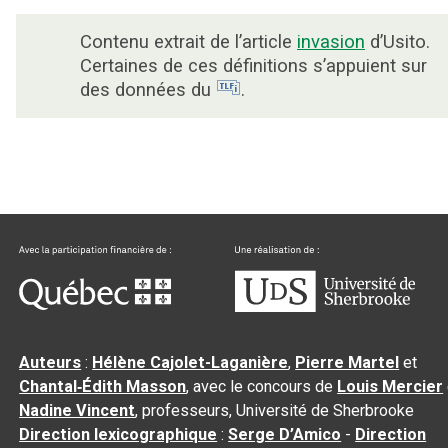
Contenu extrait de l’article
invasion
d’Usito.
Certaines de ces définitions s’appuient sur
des données du
.
Auteurs
:
Hélène Cajolet-Laganière
,
Pierre Martel
et
Chantal‑Édith Masson
, avec le concours de
Louis Mercier
Nadine Vincent
, professeurs, Université de Sherbrooke
Direction lexicographique
:
Serge D’Amico
-
Direction