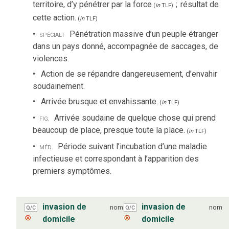
territoire, d’y pénétrer par la force
;
résultat de
(
in
TLF
)
cette action.
(
in
TLF
)
spécialt
Pénétration massive d’un peuple étranger
dans un pays donné, accompagnée de saccages, de
violences.
Action de se répandre dangereusement, d’envahir
soudainement.
Arrivée brusque et envahissante.
(
in
TLF
)
fig.
Arrivée soudaine de quelque chose qui prend
beaucoup de place, presque toute la place.
(
in
TLF
)
méd.
Période suivant l’incubation d’une maladie
infectieuse et correspondant à l’apparition des
premiers symptômes.
invasion de
invasion de
nom
nom
Q/C
Q/C
⊗
⊗
domicile
domicile