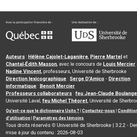
Auteurs
:
Hélène Cajolet-Laganière
,
Pierre Martel
et
Chantal‑Édith Masson
, avec le concours de
Louis Mercier
Nadine Vincent
, professeurs, Université de Sherbrooke
Direction lexicographique
:
Serge D’Amico
-
Direction
informatique
:
Benoit Mercier
Professeurs collaborateurs
:
feu Jean-Claude Boulange
Université Laval,
feu Michel Théoret
, Université de Sherbr
Qu’est-ce que le dictionnaire Usito ?
|
Contactez-nous
|
Conditio
d’utilisation
|
Paramètres des témoins
Tous droits réservés
©
Université de Sherbrooke |
3.2.2
- Der
mise à jour du contenu :
2026-08-03