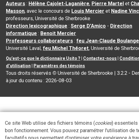
Auteurs
:
Hélène Cajolet-Laganière
,
Pierre Martel
et
Cha
Masson
, avec le concours de
Louis Mercier
et
Nadine Vin
professeurs, Université de Sherbrooke
Direction lexicographique
:
Serge D’Amico
-
Direction
informatique
:
Benoit Mercier
Professeurs collaborateurs
:
feu Jean-Claude Boulange
Université Laval,
feu Michel Théoret
, Université de Sherbr
Qu’est-ce que le dictionnaire Usito ?
|
Contactez-nous
|
Conditio
d’utilisation
|
Paramètres des témoins
Tous droits réservés
©
Université de Sherbrooke |
3.2.2
- De
à jour du contenu :
2026-08-03
Ce site Web utilise des fichiers témoins (
cookies
) essentiels
bon fonctionnement. Vous pouvez paramétrer l'utilisation de 
facultatifs nous permettant d'optimiser votre expérience à tra