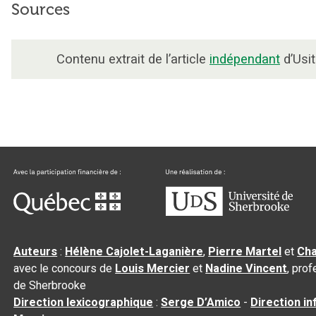
Sources
Contenu extrait de l’article
indépendant
d’Usit
Auteurs
:
Hélène Cajolet-Laganière
,
Pierre Martel
et
Cha
avec le concours de
Louis Mercier
et
Nadine Vincent
, pro
de Sherbrooke
Direction lexicographique
:
Serge D’Amico
-
Direction i