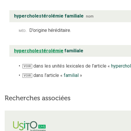
hypercholestérolémie familiale
nom
méd.
D’origine héréditaire.
hypercholestérolémie
familiale
dans les unités lexicales de l’article «
hypercho
VOIR
dans l’article «
familial
»
VOIR
Recherches associées