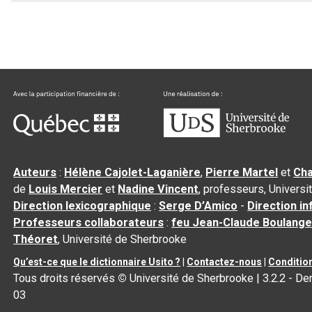
Auteurs
:
Hélène Cajolet-Laganière
,
Pierre Martel
et
Cha
de
Louis Mercier
et
Nadine Vincent
, professeurs, Univers
Direction lexicographique
:
Serge D’Amico
-
Direction i
Professeurs collaborateurs
:
feu Jean-Claude Boulange
Théoret
, Université de Sherbrooke
Qu’est-ce que le dictionnaire Usito ?
|
Contactez-nous
|
Condition
Tous droits réservés
©
Université de Sherbrooke |
3.2.2
- Der
03