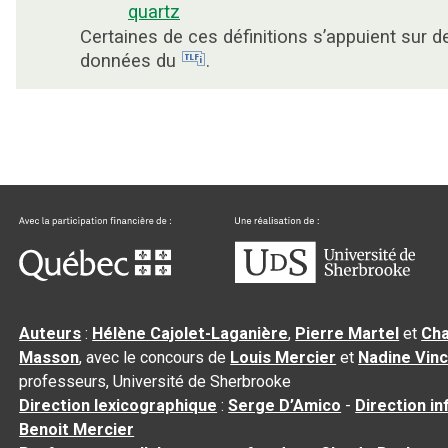
quartz
Certaines de ces définitions s’appuient sur d
données du
.
Auteurs
:
Hélène Cajolet-Laganière
,
Pierre Martel
et
Cha
Masson
, avec le concours de
Louis Mercier
et
Nadine Vin
professeurs, Université de Sherbrooke
Direction lexicographique
:
Serge D’Amico
-
Direction i
Benoit Mercier