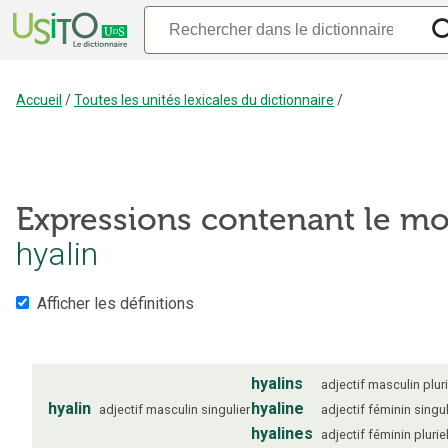
Accueil
/
Toutes les unités lexicales du dictionnaire
/
Expressions contenant le mo
hyalin
Afficher les définitions
hyalins
adjectif
masculin
plur
hyalin
hyaline
adjectif
masculin
singulier
adjectif
féminin
singul
hyalines
adjectif
féminin
plurie