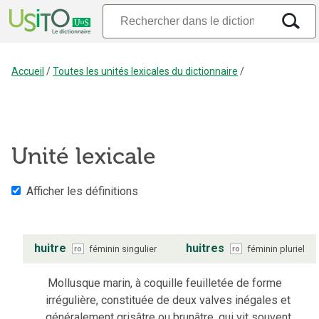
Accueil
/
Toutes les unités lexicales du dictionnaire
/
Unité lexicale
Afficher les définitions
huitre
huitres
féminin
singulier
féminin
pluriel
ro
ro
Mollusque marin, à coquille feuilletée de forme
irrégulière, constituée de deux valves inégales et
généralement grisâtre ou brunâtre, qui vit souvent