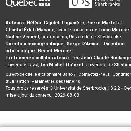
Auteurs
:
Hélène Cajolet-Laganière
,
Pierre Martel
et
Chantal‑Édith Masson
, avec le concours de
Louis Mercier
Nadine Vincent
, professeurs, Université de Sherbrooke
Direction lexicographique
:
Serge D’Amico
-
Direction
informatique
:
Benoit Mercier
Professeurs collaborateurs
:
feu Jean-Claude Boulange
Université Laval,
feu Michel Théoret
, Université de Sherbr
Qu’est-ce que le dictionnaire Usito ?
|
Contactez-nous
|
Conditio
d’utilisation
|
Paramètres des témoins
Tous droits réservés
©
Université de Sherbrooke |
3.2.2
- Der
mise à jour du contenu :
2026-08-03