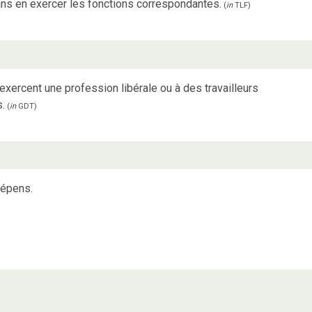
 sans en exercer les fonctions correspondantes.
(
in
TLF
)
xercent une profession libérale ou à des travailleurs
.
(
in
GDT
)
dépens.