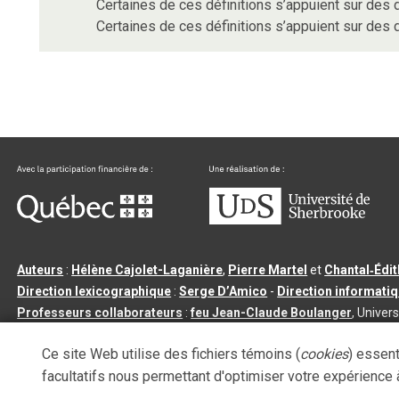
Certaines de ces définitions s’appuient sur de
Certaines de ces définitions s’appuient sur de
Auteurs
:
Hélène Cajolet-Laganière
,
Pierre Martel
et
Chantal‑Édi
Direction lexicographique
:
Serge D’Amico
-
Direction informati
Professeurs collaborateurs
:
feu Jean-Claude Boulanger
, Univers
Qu’est-ce que le dictionnaire Usito ?
|
Contactez-nous
|
Condition
Ce site Web utilise des fichiers témoins (
cookies
) essent
Tous droits réservés
©
Université de Sherbrooke |
3.2.2
- Dernière mi
facultatifs nous permettant d'optimiser votre expérience à