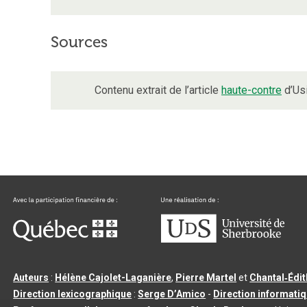
Sources
Contenu extrait de l’article
haute-contre
d’Usi
Auteurs
:
Hélène Cajolet-Laganière
,
Pierre Martel
et
Chantal‑Édi
Direction lexicographique
:
Serge D’Amico
-
Direction informati