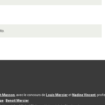
to.
th Masson
, avec le concours de
Louis Mercier
et
Nadine Vincent
, prof
que
:
Benoit Mercier