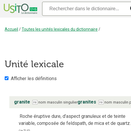
Accueil
/
Toutes les unités lexicales du dictionnaire
/
Unité lexicale
Afficher les définitions
granite
granites
nom
masculin
singulier
nom
masculin
p
ro
ro
Roche éruptive dure, d’aspect granuleux et de teinte
variable, composée de feldspath, de mica et de quartz.
(
in
TLF
)