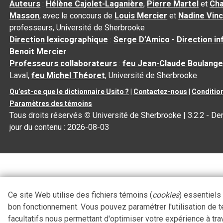
Auteurs
:
Hélène Cajolet-Laganière
,
Pierre Martel
et
Cha
Masson
, avec le concours de
Louis Mercier
et
Nadine Vin
professeurs, Université de Sherbrooke
Direction lexicographique
:
Serge D’Amico
-
Direction i
Benoit Mercier
Professeurs collaborateurs
:
feu Jean-Claude Boulange
Laval,
feu Michel Théoret
, Université de Sherbrooke
Qu’est-ce que le dictionnaire Usito ?
|
Contactez-nous
|
Condition
Paramètres des témoins
Tous droits réservés
©
Université de Sherbrooke |
3.2.2
- Der
jour du contenu :
2026-08-03
Ce site Web utilise des fichiers témoins (
cookies
) essentiels
bon fonctionnement. Vous pouvez paramétrer l'utilisation de 
facultatifs nous permettant d'optimiser votre expérience à tra