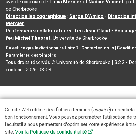
avec le concours de
Louis Mercier
et
Nadine Vincent
, pro
de Sherbrooke
Direction lexicographique
:
Serge D’Amico
-
Direction i
Mercier
Professeurs collaborateurs
:
feu Jean-Claude Boulange
feu Michel Théoret
, Université de Sherbrooke
Qu’est-ce que le dictionnaire Usito ?
|
Contactez-nous
|
Condition
Paramètres des témoins
Tous droits réservés
©
Université de Sherbrooke |
3.2.2
- Der
contenu :
2026-08-03
Ce site Web utilise des fichiers témoins (
cookies
) essentiels
bon fonctionnement. Vous pouvez paramétrer l'utilisation de 
facultatifs nous permettant d'optimiser votre expérience à tra
site.
Voir la Politique de confidentialité