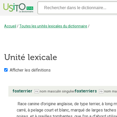
Accueil
/
Toutes les unités lexicales du dictionnaire
/
Unité lexicale
Afficher les définitions
foxterrier
foxterriers
nom
masculin
singulier
nom
ma
ro
ro
Race canine d’origine anglaise, de type terrier, à long
carré, à pelage court et blanc, marqué de larges tache
noires, et à oreilles tombantes, que l’on a d’abord utilis